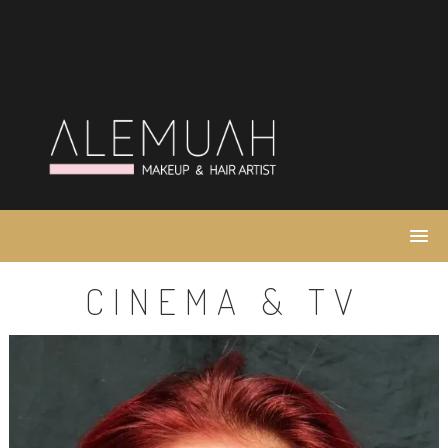
Salta
al
contenuto
CINEMA & TV